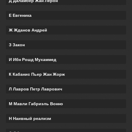
Д Даламбер Жан Лерон
Е Евгеника
Ж Жданов Андрей
З Закон
И Ибн Рошд Мухаммед
К Кабанис Пьер Жан Жорж
Л Лавров Петр Лаврович
М Мавли Габриэль Вонно
Н Наивный реализм