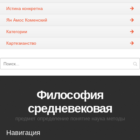
Истина конкретна
Ян Амос Коменский
Категории
Картезианство
Философия
средневековая
предмет определение понятие наука методы
Навигация