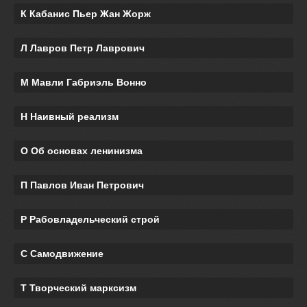
К Кабанис Пьер Жан Жорж
Л Лавров Петр Лаврович
М Мавли Габриэль Вонно
Н Наивный реализм
О Об основах ленинизма
П Павлов Иван Петрович
Р Рабовладельческий строй
С Самодвижение
Т Творческий марксизм