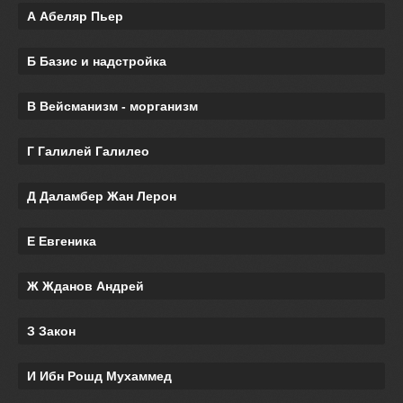
А Абеляр Пьер
Б Базис и надстройка
В Вейсманизм - морганизм
Г Галилей Галилео
Д Даламбер Жан Лерон
Е Евгеника
Ж Жданов Андрей
З Закон
И Ибн Рошд Мухаммед