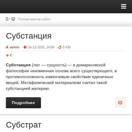
Полная версия сайта
Субстанция
admin
16-11-2015, 14:08
5 436
С
Субстанция
(лат. — сущность) — в домарксовской
философии неизменная основа всего существующего, в
противоположность изменчивым свойствам единичных
вещей. Метафизический материализм считал такой
субстанцией материю.
Подробнее
Субстрат