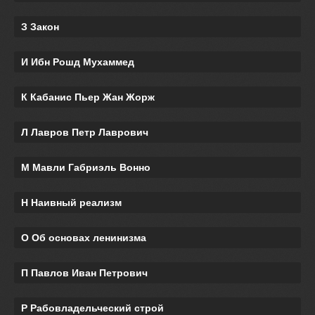
З Закон
И Ибн Рошд Мухаммед
К Кабанис Пьер Жан Жорж
Л Лавров Петр Лаврович
М Мавли Габриэль Вонно
Н Наивный реализм
О Об основах ленинизма
П Павлов Иван Петрович
Р Рабовладельческий строй