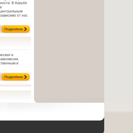
ности. В борьбе
а
, центральным
езависимо от нас
Подробнее
еская и
равновесия,
ственным и
Подробнее