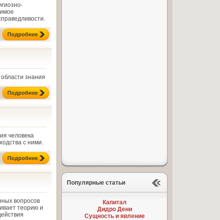
игиозно-
римое
справедливости.
Подробнее
 области знания
Подробнее
ия человека
ходства с ними.
Подробнее
Популярные статьи
нных вопросов
Капитал
ривает теорию и
Дидро Дени
действия
Сущность и явление