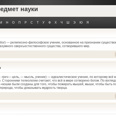
редмет науки
М
Н
О
П
Р
С
Т
У
Ф
Х
Ч
Ш
Э
Ю
Я
 бог) — религиозно-философское учение, основанное на признании существов
разумного сверхъестественного существа, сотворившего мир.
я
т. греч— цель, — мысль, учение) — идеалистическое учение, по которому всё 
 Сторонники телеологии считают, что всё в мире сотворено богом. По взгляд
, «кошки были созданы для того, чтобы пожирать мышей, мыши, чтобы быть
 природа, чтобы доказывать мудрость творца.