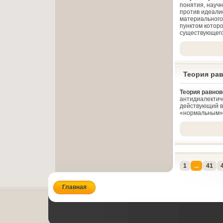
понятия, науч
против идеали
материального
пунктом которо
существующего
Теория ра
Теория равно
антидиалектич
действующий в
«нормальным» 
1
...
41
Главная