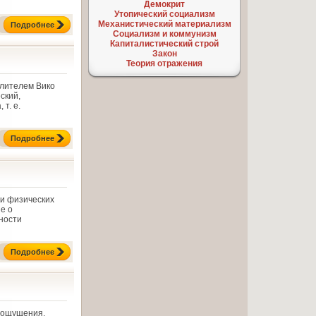
Демокрит
Утопический социализм
Механистический материализм
Подробнее
Социализм и коммунизм
Капиталистический строй
Закон
Теория отражения
слителем Вико
ский,
т. е.
Подробнее
 и физических
е о
ности
Подробнее
е ощущения,