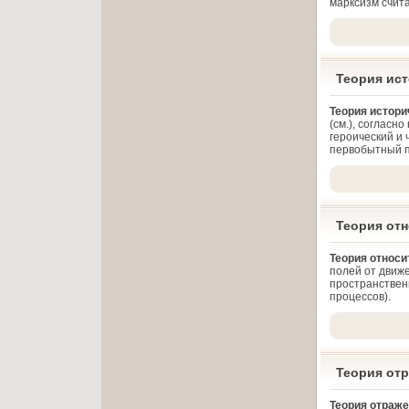
марксизм счита
Теория ист
Теория истори
(см.), согласн
героический и 
первобытный п
Теория от
Теория относи
полей от движ
пространствен
процессов).
Теория от
Теория отраж