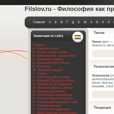
Filslov.ru - Философия как п
Главная
А
Б
В
Г
Д
Е
Ж
З
И
К
Л
Теизм
Навигация по сайту
Теизм
(греч. —
Главная
личности, как 
А - Абеляр Пьер
Б - Базис и надстройка
В - Вейсманизм - морганизм
Г - Галилей Галилео
Д - Даламбер Жан Лерон
Телеологи
Е - Евгеника
Ж - Жданов Андрей
З - Закон
Телеология
(о
И - Ибн Рошд Мухаммед
целесообразно.
К - Кабанис Пьер Жан Жорж
писал Энгельс
Л - Лавров Петр Лаврович
кошками, а вся
М - Мавли Габриэль Вонно
Н - Наивный реализм
О - Об основах ленинизма
П - Павлов Иван Петрович
Р - Рабовладельческий строй
С - Самодвижение
Теодицея
Т - Творческий марксизм
У - Умов Николай Алексеевич