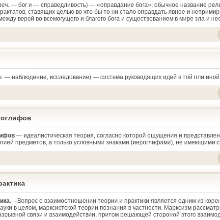
греч. — бог и — справедливость) — «оправдание бога»; обычное название рел
рактатов, ставящих целью во что бы то ни стало оправдать явное и неприми
ежду верой во всемогущего и благого бога и существованием в мире зла и не
еч. — наблюдение, исследование) — система руководящих идей в той пли иной
роглифов
лифов
— идеалистическая теория, согласно которой ощущения и представлен
опией предметов, а только условными знаками (иероглифами), не имеющими с
рактика
тика
.—Вопрос о взаимоотношении теории и практики является одним из коре
ауки в целом, марксистской теории познания в частности. Марксизм рассмат
разрывной связи и взаимодействии, притом решающей стороной этого взаимо