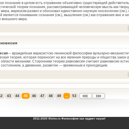
ное познание в целом есть отражение объективно существующей действитель
стической теории познания, рассматривающей человеческую мысль как творц
 мира, марксизм развил и обосновал единственно научную гносеологию (см.)
й является понимание сознания (см.), мышления (см.) как отражения вне и н
 внешнего мира.
вновесия
весия
— враждебная марксистско-ленинской философии вульгарно-механистич
еская теория, которая переносит на все явления природы и общества закон 
 области механики. Сторонники теории равновесия считают равновесие есте
состоянием, а движение, развитие — временным и преходящим.
42
43
44
45
46
47
48
49
...
53
2011-2020 filslov.ru Философия как прдмет науки!