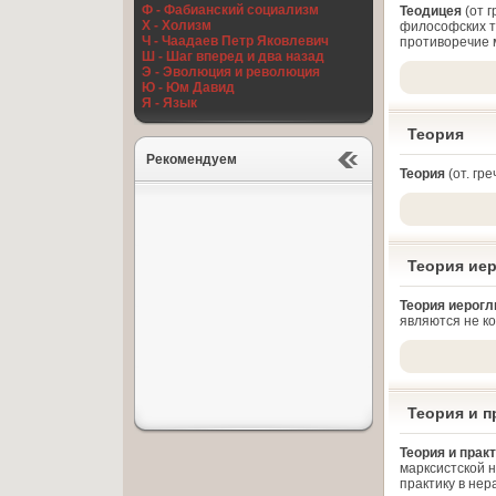
Ф - Фабианский социализм
Теодицея
(от 
Х - Холизм
философских т
Ч - Чаадаев Петр Яковлевич
противоречие м
Ш - Шаг вперед и два назад
Э - Эволюция и революция
Ю - Юм Давид
Я - Язык
Теория
Рекомендуем
Теория
(от. гр
Теория ие
Теория иерог
являются не к
Теория и п
Теория и прак
марксистской н
практику в не