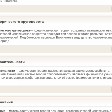
ет практику.
орического круговорота
ческого круговорота
— идеалистическая теория, созданная итальянским мы
о которой человеческое общество проходит три основных этапа развития: боже
человеческий. Под божеским периодом Вико имел в виду детство человечества, 
ериод.
носительности
тельности
— физическая теория, рассматривающая зависимость свойств тел
ения. Важнейшей частью теории относительности является физическое учени
ных и временных свойствах материальных объектов (размеров тел и длитель
ражения
ения
— материалистическая теория познания, согласно которой человечески