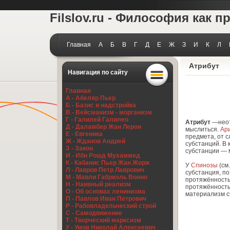
Filslov.ru - Философия как п
Главная
А
Б
В
Г
Д
Е
Ж
З
И
К
Л
Атрибут
Навигация по сайту
Главная
А - Абеляр Пьер
Б - Базис и надстройка
В - Вейсманизм - морганизм
Г - Галилей Галилео
Атрибут
—неот
Д - Даламбер Жан Лерон
мыслиться.
Ар
Е - Евгеника
предмета, от с
Ж - Жданов Андрей
субстанций. В 
З - Закон
субстанции —
И - Ибн Рошд Мухаммед
К - Кабанис Пьер Жан Жорж
У
Спинозы
(см
Л - Лавров Петр Лаврович
субстанция, п
М - Мавли Габриэль Вонно
протяжённость
Н - Наивный реализм
протяжённость 
О - Об основах ленинизма
материализм с
П - Павлов Иван Петрович
Р - Рабовладельческий строй
С - Самодвижение
Т - Творческий марксизм
У - Умов Николай Алексеевич