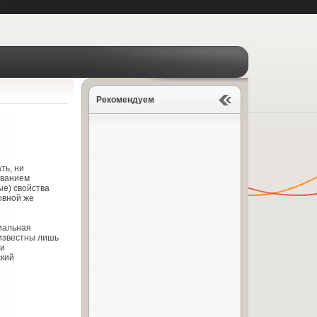
Рекомендуем
ть, ни
ованием
ые) свойства
овной же
иальная
 известны лишь
ли
ский