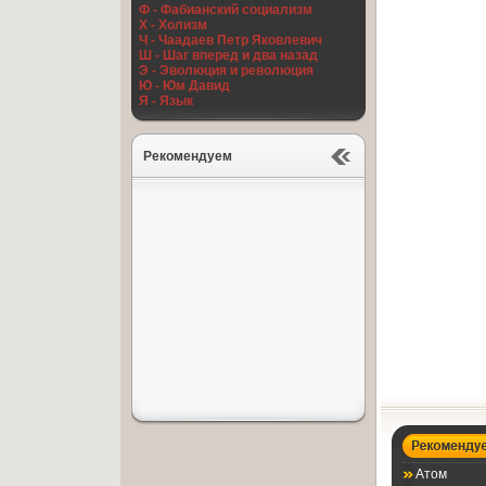
Ф - Фабианский социализм
Х - Холизм
Ч - Чаадаев Петр Яковлевич
Ш - Шаг вперед и два назад
Э - Эволюция и революция
Ю - Юм Давид
Я - Язык
Рекомендуем
Атом