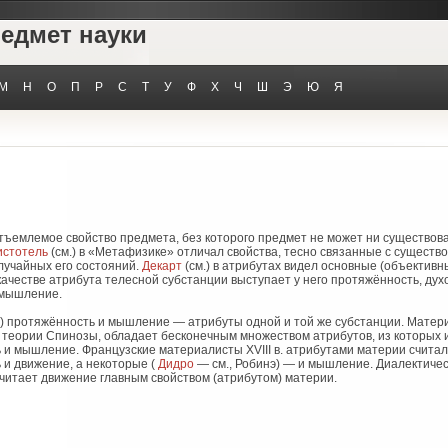
редмет науки
М
Н
О
П
Р
С
Т
У
Ф
Х
Ч
Ш
Э
Ю
Я
ъемлемое свойство предмета, без которого предмет не может ни существова
истотель
(см.) в «Метафизике» отличал свойства, тесно связанные с существ
лучайных его состояний.
Декарт
(см.) в атрибутах видел основные (объективн
качестве атрибута телесной субстанции выступает у него протяжённость, дух
 мышление.
.) протяжённость и мышление — атрибуты одной и той же субстанции. Матер
о теории Спинозы, обладает бесконечным множеством атрибутов, из которых
 и мышление. Французские материалисты XVIII в. атрибутами материи счита
и движение, а некоторые (
Дидро
— см., Робинэ) — и мышление. Диалектиче
читает движение главным свойством (атрибутом) материи.