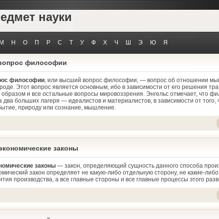
редмет науки
М
Н
О
П
Р
С
Т
У
Ф
Х
Ч
Ш
Э
Ю
Я
вопрос философии
рос философии
, или высший вопрос философии, — вопрос об отношении мы
роде. Этот вопрос является основным, ибо в зависимости от его решения тр
образом и все остальные вопросы мировоззрения. Энгельс отмечает, что ф
 два больших лагеря — идеалистов и материалистов, в зависимости от того, 
ытие, природу или сознание, мышление.
экономические законы
номические законы
— закон, определяющий сущность данного способа прои
омический закон определяет не какую-либо отдельную сторону, не какие-либ
тия производства, а все главные стороны и все главные процессы этого разв