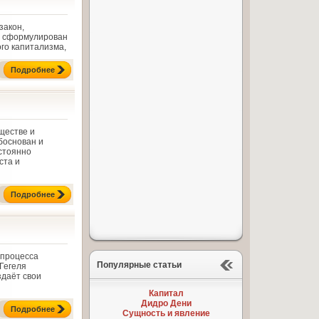
закон,
и сформулирован
го капитализма,
Подробнее
ществе и
боснован и
стоянно
ста и
Подробнее
 процесса
Популярные статьи
Гегеля
здаёт свои
Капитал
Дидро Дени
Подробнее
Сущность и явление