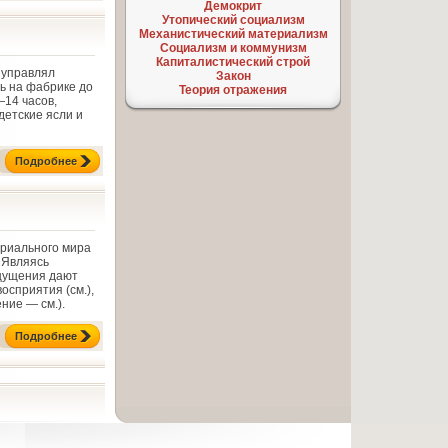
Демокрит
Утопический социализм
Механистический материализм
Социализм и коммунизм
Капиталистический строй
 управлял
Закон
ь на фабрике до
Теория отражения
—14 часов,
детские ясли и
Подробнее
ериального мира
 Являясь
щущения дают
осприятия (см.),
ние — см.).
Подробнее