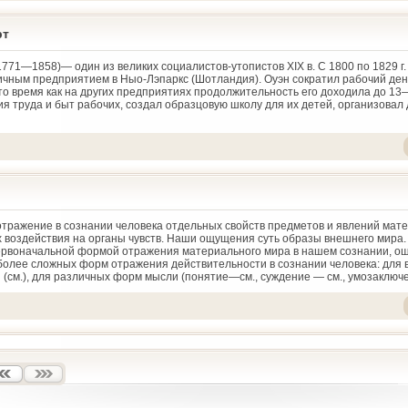
рт
1771—1858)— один из великих социалистов-утопистов XIX в. С 1800 по 1829 г.
чным предприятием в Ныо-Лэпаркс (Шотландия). Оуэн сократил рабочий ден
в то время как на других предприятиях продолжительность его доходила до 13
я труда и быт рабочих, создал образцовую школу для их детей, организовал 
тражение в сознании человека отдельных свойств предметов и явлений мат
х воздействия на органы чувств. Наши ощущения суть образы внешнего мира.
рвоначальной формой отражения материального мира в нашем сознании, о
более сложных форм отражения действительности в сознании человека: для в
(см.), для различных форм мысли (понятие—см., суждение — см., умозаключе