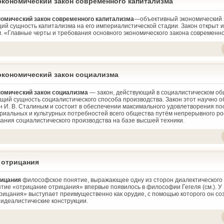
экономический закон современного капитализма
номический закон современного капитализма
—объективный экономический 
ий сущность капитализма на его империалистической стадии. Закон открыт 
м. «Главные черты и требования основного экономического закона современно
экономический закон социализма
номический закон социализма
— закон, действующий в социалистическом об
щий сущность социалистического способа производства. Закон этот научно о
 И. В. Сталиным и состоит в обеспечении максимального удовлетворения по
риальных и культурных потребностей всего общества путём непрерывного ро
ания социалистического производства на базе высшей техники.
 отрицания
рицания
философское понятие, выражающее одну из сторон диалектического
ятие «отрицание отрицания» впервые появилось в философии Гегеля (см.). У 
рицания» выступает преимущественно как орудие, с помощью которого он со
 идеалистические конструкции.