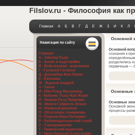
Filslov.ru - Философия как п
Главная
А
Б
В
Г
Д
Е
Ж
З
И
К
Л
Основной 
Навигация по сайту
Основной воп
Главная
сознания к при
А - Абеляр Пьер
определённым 
Б - Базис и надстройка
разделились на
В - Вейсманизм - морганизм
первичным — б
Г - Галилей Галилео
Д - Даламбер Жан Лерон
Е - Евгеника
Ж - Жданов Андрей
З - Закон
Основные 
И - Ибн Рошд Мухаммед
К - Кабанис Пьер Жан Жорж
Л - Лавров Петр Лаврович
Основные эко
М - Мавли Габриэль Вонно
Основной экон
Н - Наивный реализм
процессы разви
О - Об основах ленинизма
П - Павлов Иван Петрович
Р - Рабовладельческий строй
С - Самодвижение
Т - Творческий марксизм
У - Умов Николай Алексеевич