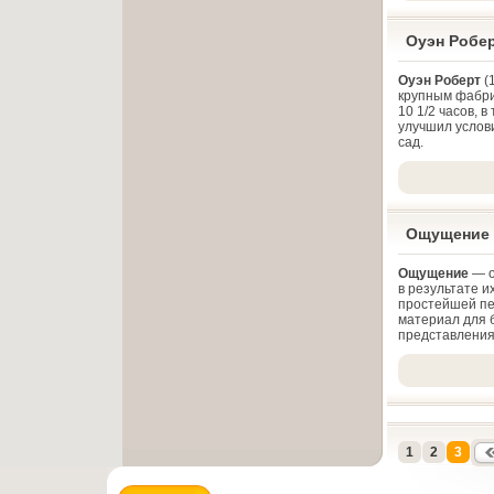
Оуэн Робе
Оуэн Роберт
(
крупным фабри
10 1/2 часов, 
улучшил услови
сад.
Ощущение
Ощущение
— о
в результате и
простейшей пе
материал для 
представления 
1
2
3