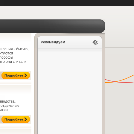
Рекомендуем
шления к бытию,
актуются
илософы
что они считали
Подробнее
зводства.
о отдельные
ития.
Подробнее