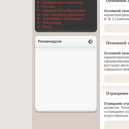
Основной 
Ф - Фабианский социализм
Х - Холизм
Ч - Чаадаев Петр Яковлевич
Основной эко
Ш - Шаг вперед и два назад
характеризующ
Э - Эволюция и революция
И. В. Сталины
Ю - Юм Давид
Я - Язык
Рекомендуем
Основной 
Основной эко
харапктеризую
сформулирован
растущих мате
совершенствов
Отрицание
Отрицание от
развития. Пон
«отрицание от
искусственные