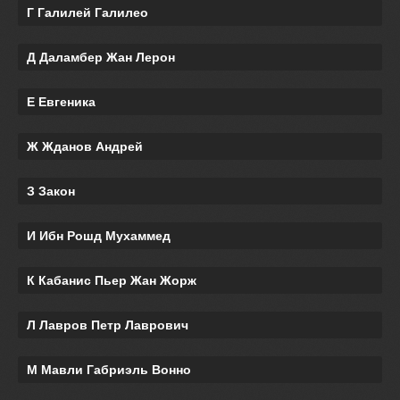
Г Галилей Галилео
Д Даламбер Жан Лерон
Е Евгеника
Ж Жданов Андрей
З Закон
И Ибн Рошд Мухаммед
К Кабанис Пьер Жан Жорж
Л Лавров Петр Лаврович
М Мавли Габриэль Вонно