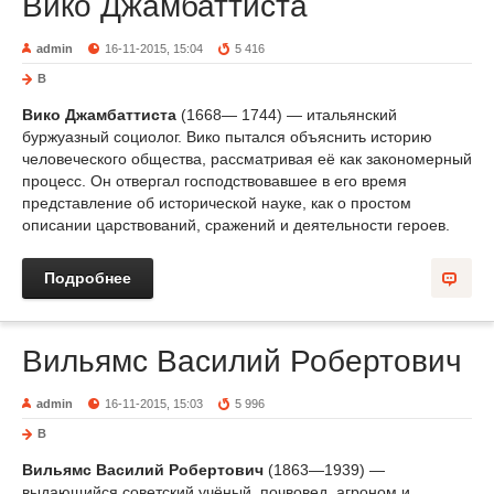
Вико Джамбаттиста
admin
16-11-2015, 15:04
5 416
В
Вико Джамбаттиста
(1668— 1744) — итальянский
буржуазный социолог. Вико пытался объяснить историю
человеческого общества, рассматривая её как закономерный
процесс. Он отвергал господствовавшее в его время
представление об исторической науке, как о простом
описании царствований, сражений и деятельности героев.
Подробнее
Вильямс Василий Робертович
admin
16-11-2015, 15:03
5 996
В
Вильямс Василий Робертович
(1863—1939) —
выдающийся советский учёный, почвовед, агроном и