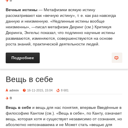
В
Вечные истины
— Метафизики всякую истину
рассматривают как «вечную истину», т. е. как раз навсегда
данную и неизменную. «Недлинные истины вообще
неизменны», —писал метафизик Дюринг (см.) Критикуя
Дюринга, Энгельс показал, что подлинно научные истины
развиваются, изменяются, совершенствуются на основе
роста знаний, практической деятельности людей.
Подробнее
Вещь в себе
admin
16-11-2015, 15:04
8 681
В
Вещь в себе
и вещь для нас понятия, впервые Введённые в
философию Кантом (см.). «Вещь в себе», по Канту, означает
вещь, которая хотя и существует независимо от сознания, но
абсолютно непознаваема и не Может стать «вещью для